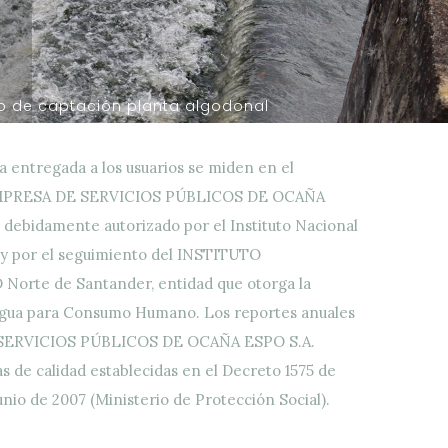
a entregada a los usuarios se miden en el
a EMPRESA DE SERVICIOS PÚBLICOS DE OCAÑA
stá debidamente autorizado por el Instituto Nacional
y por el seguimiento del INSTITUTO
rte de Santander, entidad que otorga la
 Agua para Consumo Humano. Los reportes anuales
 SERVICIOS PÚBLICOS DE OCAÑA ESPO S.A.
s de calidad establecidas en el Decreto 1575 de
junio de 2007 (Ministerio de Protección Social).