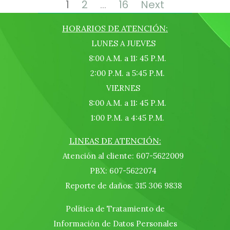
de
Page
Page
Page
1
2
…
16
Next
entradas
HORARIOS DE ATENCIÓN:
LUNES A JUEVES
8:00 A.M. a 11: 45 P.M.
2:00 P.M. a 5:45 P.M.
VIERNES
8:00 A.M. a 11: 45 P.M.
1:00 P.M. a 4:45 P.M.
LINEAS DE ATENCIÓN:
Atención al cliente: 607-5622009
PBX: 607-5622074
Reporte de daños: 315 306 9838
Política de Tratamiento de
Información de Datos Personales