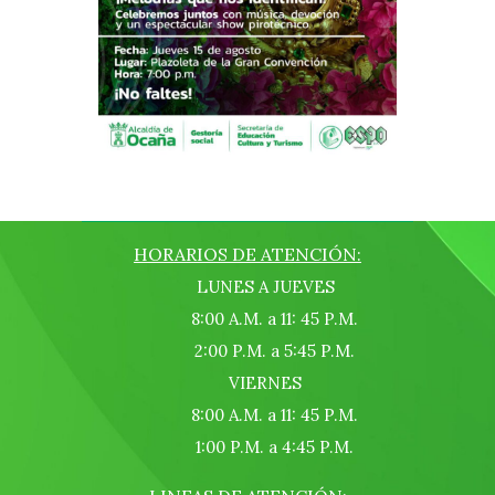
HORARIOS DE ATENCIÓN:
LUNES A JUEVES
8:00 A.M. a 11: 45 P.M.
2:00 P.M. a 5:45 P.M.
VIERNES
8:00 A.M. a 11: 45 P.M.
1:00 P.M. a 4:45 P.M.